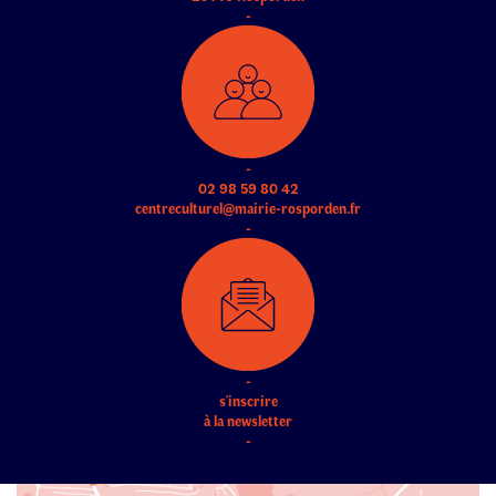
-
-
02 98 59 80 42
centreculturel@mairie-rosporden.fr
-
-
s'inscrire
à la newsletter
-