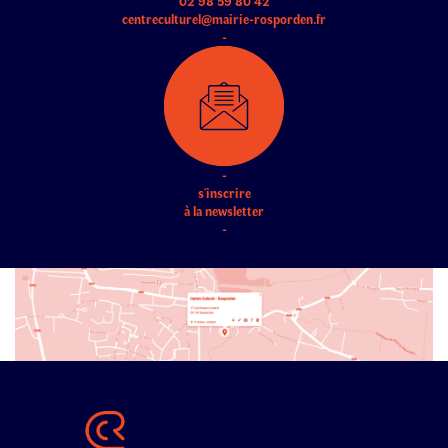
02 98 59 80 42
centreculturel@mairie-rosporden.fr
-
-
s'inscrire
à la newsletter
-