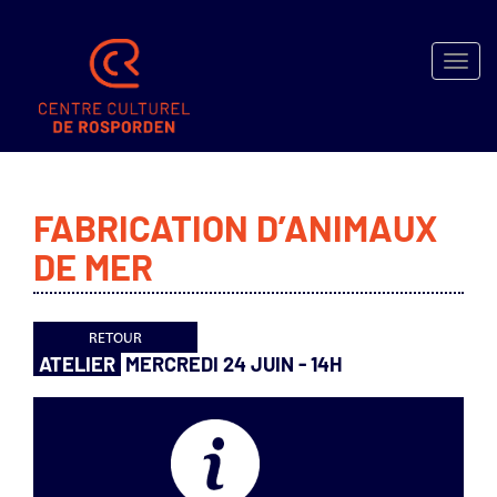
Toggle
naviga
SPECTACLES
FABRICATION D’ANIMAUX
MÉDIATHÈQUE
DE MER
MICRO-
FOLIE
ACTIVITÉS
LOCATION
ATELIER
MERCREDI 24 JUIN - 14H
EXPOSITIONS
INFOS
–
BILLETTERIE