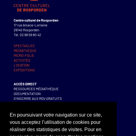
Centre culturel de Rosporden
17 rue Alsace-Lorraine
29140 Rosporden
Tél. 02 98 59 80 42
SPECTACLES
MÉDIATHEQUE
MICRO-FOLIE
ACTIVITÉS
LOCATION
EXPOSITIONS
ACCÈS DIRECT
RESSOURCES MÉDIATHÈQUE
DOCUMENTATION
S’INSCRIRE AUX RDV GRATUITS
S’INSCRIRE AUX ACTIVITÉS
En poursuivant votre navigation sur ce site,
CONTACT – BILLETTERIE
vous acceptez l’utilisation de cookies pour
SUIVEZ-NOUS !
réaliser des statistiques de visites. Pour en