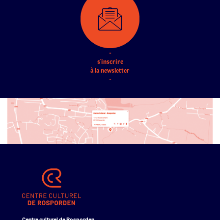
-
s'inscrire
à la newsletter
-
Centre culturel de Rosporden