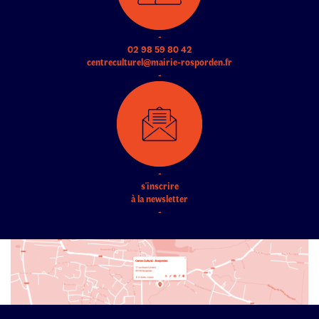
-
02 98 59 80 42
centreculturel@mairie-rosporden.fr
-
-
s'inscrire
à la newsletter
-