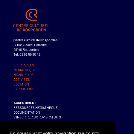
Centre culturel de Rosporden
17 rue Alsace-Lorraine
29140 Rosporden
Tél. 02 98 59 80 42
SPECTACLES
MÉDIATHEQUE
MICRO-FOLIE
ACTIVITÉS
LOCATION
EXPOSITIONS
ACCÈS DIRECT
RESSOURCES MÉDIATHÈQUE
DOCUMENTATION
S’INSCRIRE AUX RDV GRATUITS
S’INSCRIRE AUX ACTIVITÉS
En poursuivant votre navigation sur ce site,