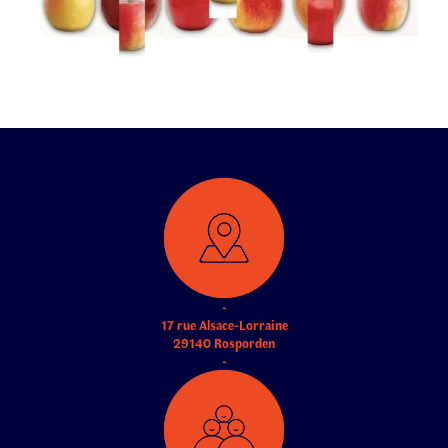
-
17 rue Alsace-Lorraine
29140 Rosporden
-