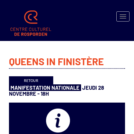
Toggle
naviga
SPECTACLES
QUEENS IN FINISTÈRE
MÉDIATHÈQUE
MICRO-
FOLIE
ACTIVITÉS
MANIFESTATION NATIONALE
JEUDI 28
NOVEMBRE - 18H
LOCATION
EXPOSITIONS
INFOS
–
BILLETTERIE