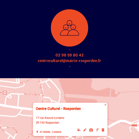
-
02 98 59 80 42
centreculturel@mairie-rosporden.fr
-