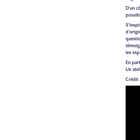
D’un c
possibi
S’inspi
d’origi
questio
témoign
les esp
En par
Un atel
Crédit