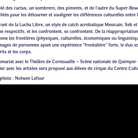
ôté des cactus, un sombrero, des piments, et de l’autre du Super-Bo
lités pour les détourner et souligner les différences culturelles entre 
rant de la Lucha Libre, un style de catch acrobatique Mexicain, Seb e
ne respectifs, et les confrontent, se confrontent. De la réappropriation
nne les frontières (physiques, culturelles, économiques ou linguistique
ages de personnes ayant une expérience “frontalière” forte, le duo sou
rits et les corps.
tenariat avec le Théâtre de Cornouaille – Scène nationale de Quimper
ier avec les artistes sera proposé aux élèves de cirque du Centre Cul
 photo : Nolwen Lefour