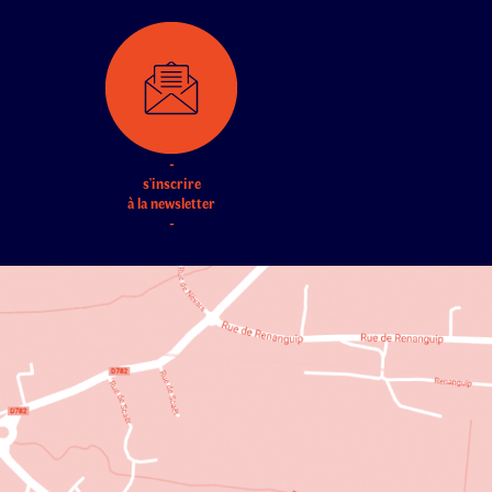
-
s'inscrire
à la newsletter
-