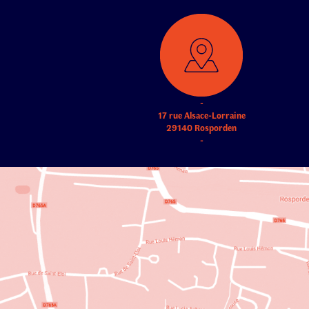
-
17 rue Alsace-Lorraine
29140 Rosporden
-