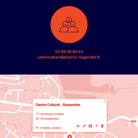
-
02 98 59 80 42
centreculturel@mairie-rosporden.fr
-