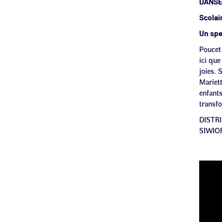
DANSE
Scolai
Un spe
Poucet 
ici que
joies. 
Mariett
enfant
transfo
DISTR
SIWIOR