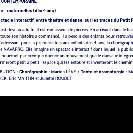
 CONTEMPORAINE
re – maternelles (dès 4 ans)
ctacle interactif, entre théâtre et danse, sur les traces du Petit 
est devenu adulte. Il est ramasseur de pierres. En arrivant dans le lie
 toute son histoire a commencé. Il a besoin des enfants pour retrouve
S’adressant pour la première fois aux enfants dès 4 ans, la chorégrap
e NAVARRO. Elle imagine un spectacle interactif dans lequel le public 
s pourront par exemple donner un mouvement que le danseur intègrera
rmeront petit à petit l’espace qui les entoure et inventeront le chemi
IBUTION :
: Marion LÉVY /
: Ma
Chorégraphie
Texte et dramaturgie
EK, Éric MARTIN et Juliette ROUDET