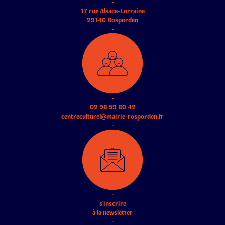
-
17 rue Alsace-Lorraine
29140 Rosporden
-
-
02 98 59 80 42
centreculturel@mairie-rosporden.fr
-
-
s'inscrire
à la newsletter
-