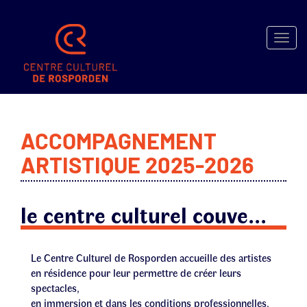
Toggle
naviga
SPECTACLES
ACCOMPAGNEMENT
MÉDIATHÈQUE
ARTISTIQUE 2025-2026
MICRO-
FOLIE
ACTIVITÉS
le centre culturel couve...
LOCATION
EXPOSITIONS
Le Centre Culturel de Rosporden accueille des artistes
INFOS
en résidence pour leur permettre de créer leurs
–
spectacles,
BILLETTERIE
en immersion et dans les conditions professionnelles.