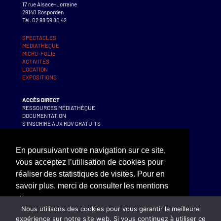
17 rue Alsace-Lorraine
29140 Rosporden
Tél. 02 98 59 80 42
SPECTACLES
MÉDIATHEQUE
MICRO-FOLIE
ACTIVITÉS
LOCATION
EXPOSITIONS
ACCÈS DIRECT
RESSOURCES MÉDIATHÈQUE
DOCUMENTATION
S’INSCRIRE AUX RDV GRATUITS
S’INSCRIRE AUX ACTIVITÉS
En poursuivant votre navigation sur ce site,
CONTACT – BILLETTERIE
vous acceptez l’utilisation de cookies pour
SUIVEZ-NOUS !
réaliser des statistiques de visites. Pour en
savoir plus, merci de consulter les mentions
NEWSLETTER
Mentions légales
légales
Nous utilisons des cookies pour vous garantir la meilleure
expérience sur notre site web. Si vous continuez à utiliser ce